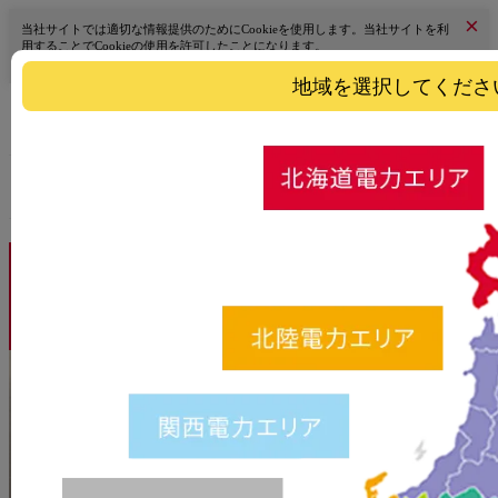
×
当社サイトでは適切な情報提供のためにCookieを使用します。当社サイトを利
用することでCookieの使用を許可したことになります。
詳細はこちら
地域を選択してくださ
エリアを選択
料金シミュレーショ
料金プラン
お申し込み
ン
深夜におトクな
オール電化
プラン