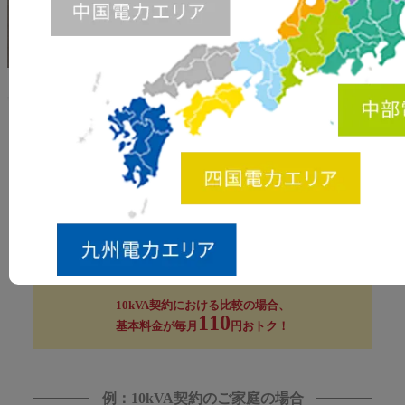
特徴
安心への取り組み
よくあるご質問
基本料金がおトクに！
地域の電力会社の新オール電化プランからの切り替えな
※
ら、基本料金がおトクになります
。
10kVA契約における比較の場合、
110
基本料金が毎月
円おトク！
例：10kVA契約のご家庭の場合