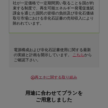
社が一定価格で一定期間買い取ることを国が約
束する制度で、再生可能エネルギー発電促進賦
課金を通じた国民の皆様の負担及び非化石価値
取引市場における非化石証書の売却収入により
賄われています。
※非化石証書の調達実績につ
電源構成および非化石証書使用に関する最新
いて
の実績と計画を開示しています。
こちら
から
ご確認下さい。
再エネに関する取り組み
用途に合わせてプランを
ご用意しました