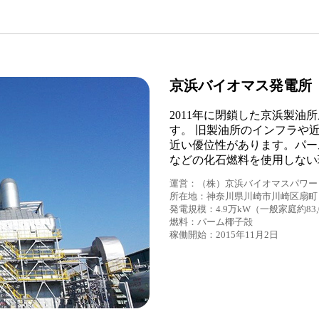
京浜バイオマス発電所
2011年に閉鎖した京浜製
す。 旧製油所のインフラや
近い優位性があります。パー
などの化石燃料を使用しない
運営：（株）京浜バイオマスパワー 
所在地：神奈川県川崎市川崎区扇町
発電規模：4.9万kW（一般家庭約83
燃料：パーム椰子殻
稼働開始：2015年11月2日