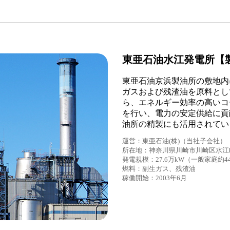
東亜石油水江発電所【
東亜石油京浜製油所の敷地内
ガスおよび残渣油を原料とし
ら、エネルギー効率の高いコ
を行い、電力の安定供給に貢
油所の精製にも活用されてい
運営：東亜石油(株)（当社子会社）
所在地：神奈川県川崎市川崎区水江
発電規模：27.6万kW（一般家庭約
燃料：副生ガス、残渣油
稼働開始：2003年6月