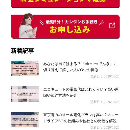
新着記事
あなたは当てはまる？「idemitsuでんき」に
切り替えて嬉しい人の3つの特徴
更新日：
2026/06/26
エコキュートの電気代はどれくらい？高い原
因や節約方法を紹介
更新日：
2026/05/28
東京電力のオール電化プランは高い？スマー
トライフS/Lの仕組みや他社との比較を解説
更新日：
2026/05/28