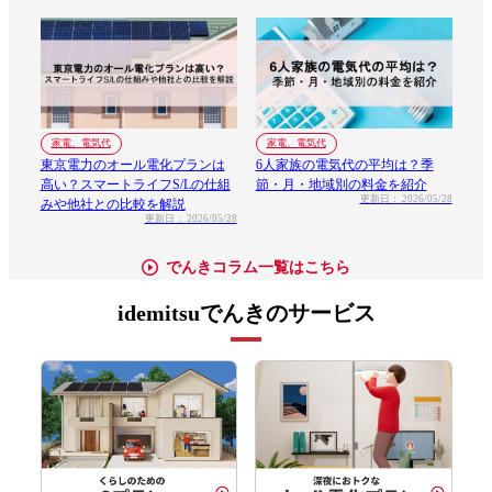
家電、電気代
家電、電気代
東京電力のオール電化プランは
6人家族の電気代の平均は？季
高い？スマートライフS/Lの仕組
節・月・地域別の料金を紹介
更新日：
2026/05/28
みや他社との比較を解説
更新日：
2026/05/28
でんきコラム一覧はこちら
idemitsuでんきのサービス