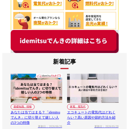
新着記事
家電、電気代
基礎知識、情報
エコキュートの電気代はどれく
あなたは当てはまる？「idemitsu
らい？高い原因や節約方法を紹
でんき」に切り替えて嬉しい人
介
の3つの特徴
更新日：
2026/05/28
更新日：
2026/06/26