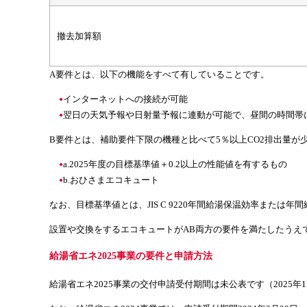
撤去加算額
A要件とは、以下の機能をすべて有していることです。
インターネットへの接続が可能
翌日の天気予報や日射量予報に連動が可能で、昼間の時間帯
B要件とは、補助要件下限の機種と比べて5％以上CO2排出量が
a.2025年度の目標基準値＋0.2以上の性能値を有するもの
b.おひさまエコキュート
なお、目標基準値とは、JIS C 9220年間給湯保温効率または
設置や交換をするエコキュートがAB両方の要件を満たしたうえで
給湯省エネ2025事業の要件と申請方法
給湯省エネ2025事業の交付申請受付期間は未公表です（2025年1