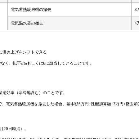
電気蓄熱暖房機の撤去
8
電気温水器の撤去
4
に沸き上げをシフトできる
少なく、以下のaもしくはbに該当していることです。
年間給湯効率（寒冷地含む）のことです。
、電気蓄熱暖房機を撤去した場合、基本額6万円+性能加算額13万円+撤去加
月20日時点）。